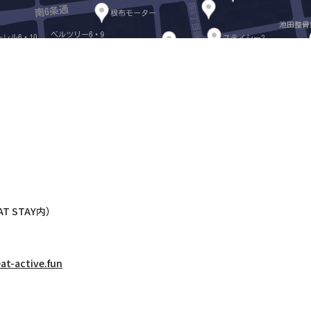
AT STAY内）
at-active.fun