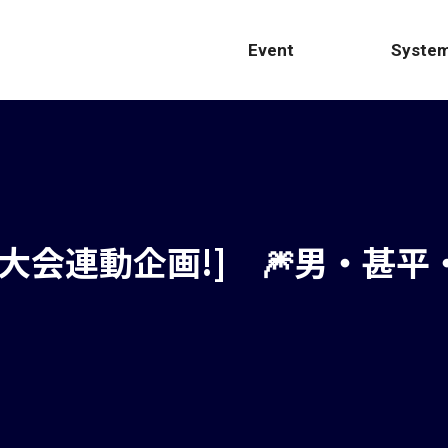
Event
Syste
火大会連動企画!] 🎆男・甚